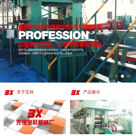
关于宝祥
产品展示