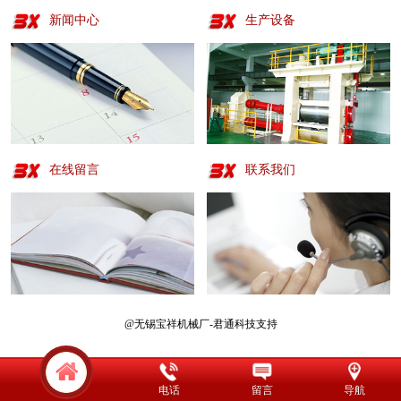
新闻中心
生产设备
在线留言
联系我们
@无锡宝祥机械厂-君通科技支持
电话
留言
导航